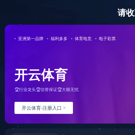
安博官网体育（中国）有限公司官网欢迎您！客服热线：0576-8272866
首页
>>
产品中心
>>
篮板篮圈