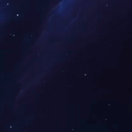
相关产品推荐
更多>>
CD-BMN02
CD-BMN01