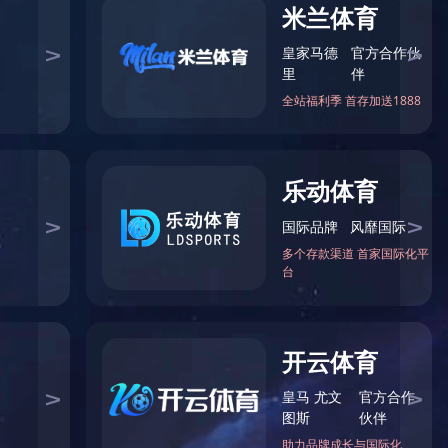
: 3.2kg Packing Size: 72 x 46 x 1 5cm/2pcs Loading Quantity: 20GP: