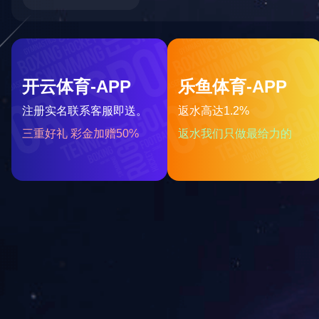
产品描述
Specification:
·Inner Rim (Dia.): 39mm
·Backboard size: 71 x 45 x 1.7cm
·Net weight: 3.2kg
·Packing Size: 72 x 46 x 1 5cm/2pcs
Loading Quantity:
20'GP: 1160PCS
40'GP:2374PCS
40'HQ: 2776PCS
上一篇：
CD-B002BRB