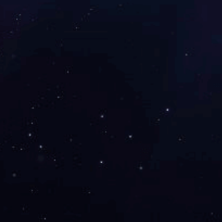
在线客服 ：
服务热线：0576-82728666-0
电子邮箱: hr@chinaklb.com
公司地址：浙江省台州市椒江区闻学路1
友情链接：
Copyrig