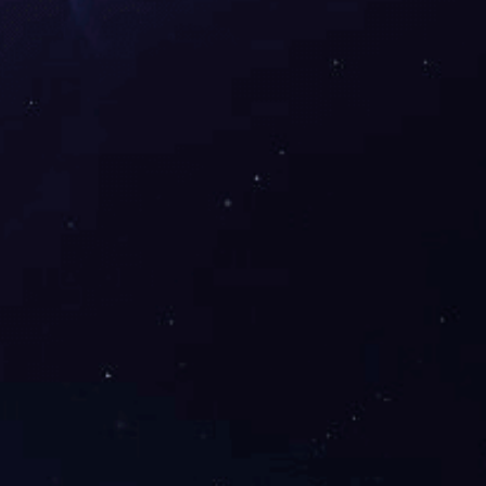
CD-B015