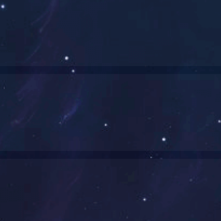
CD-B003BR
Specification: Inner Rim (Dia.): 39mm Backboard size: 71 x 45 x 1.7cm Net weight
1160PCS 40GP:2374PCS 40HQ: 2776PCS
0576-82728666-0
客服热线：